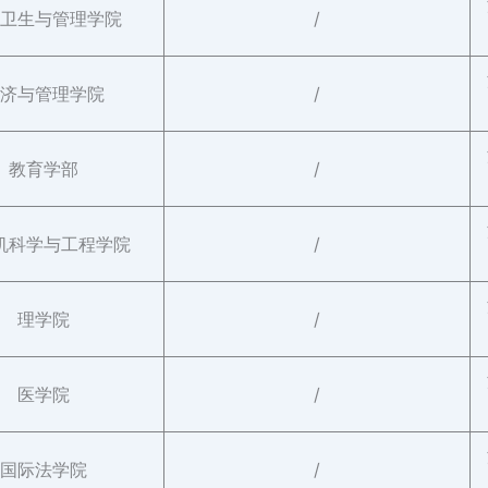
卫生与管理学院
/
济与管理学院
/
教育学部
/
机科学与工程学院
/
理学院
/
医学院
/
国际法学院
/