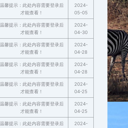
温馨提示：此处内容需要登录后
2024-
才能查看！
05-05
温馨提示：此处内容需要登录后
2024-
才能查看！
04-30
温馨提示：此处内容需要登录后
2024-
才能查看！
04-28
温馨提示：此处内容需要登录后
2024-
才能查看！
04-28
温馨提示：此处内容需要登录后
2024-
才能查看！
04-25
温馨提示：此处内容需要登录后
2024-
才能查看！
04-25
温馨提示：此处内容需要登录后
2024-