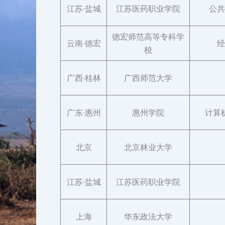
江苏·盐城
江苏医药职业学院
公共
德宏师范高等专科学
云南·德宏
经
校
广西·桂林
广西师范大学
广东·惠州
惠州学院
计算
北京
北京林业大学
江苏·盐城
江苏医药职业学院
上海
华东政法大学