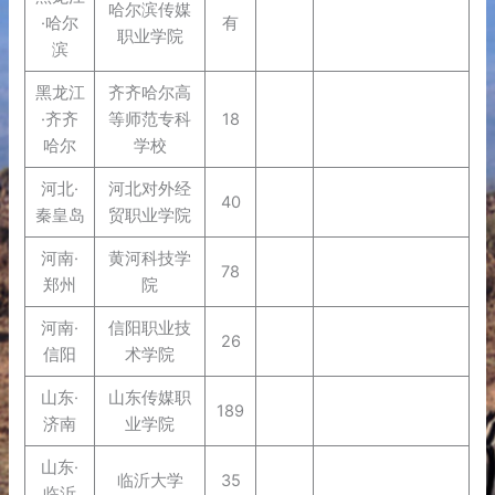
哈尔滨传媒
·哈尔
有
职业学院
滨
黑龙江
齐齐哈尔高
·齐齐
等师范专科
18
哈尔
学校
河北·
河北对外经
40
秦皇岛
贸职业学院
河南·
黄河科技学
78
郑州
院
河南·
信阳职业技
26
信阳
术学院
山东·
山东传媒职
189
济南
业学院
山东·
临沂大学
35
临沂