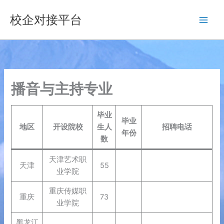
跳
校企对接平台
至
内
容
播音与主持专业
毕业
毕业
地区
开设院校
生人
招聘电话
年份
数
天津艺术职
天津
55
业学院
重庆传媒职
重庆
73
业学院
黑龙江