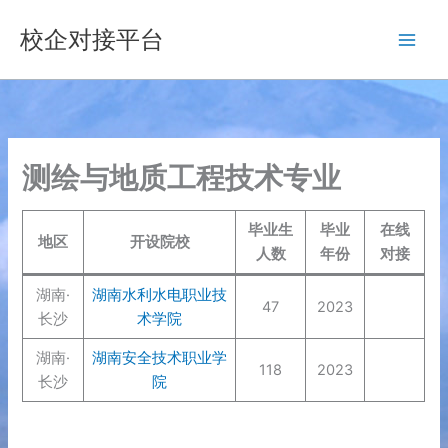
跳
校企对接平台
至
内
容
测绘与地质工程技术专业
毕业生
毕业
在线
地区
开设院校
人数
年份
对接
湖南·
湖南水利水电职业技
47
2023
长沙
术学院
湖南·
湖南安全技术职业学
118
2023
长沙
院