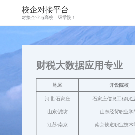
跳
校企对接平台
至
对接企业与高校二级学院！
内
容
财税大数据应用专业
地区
开设院校
河北·石家庄
石家庄信息工程职
山东·潍坊
山东经贸职业学
江苏·南京
南京铁道职业技术