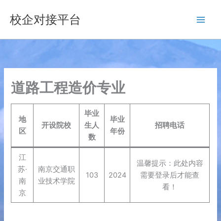
跳
校企对接平台
至
内
容
道路工程造价专业
毕业
地
毕业
开设院校
生人
招聘电话
区
年份
数
江
温馨提示：此处内容
苏·
南京交通职
103
2024
需要登录后才能查
南
业技术学院
看！
京