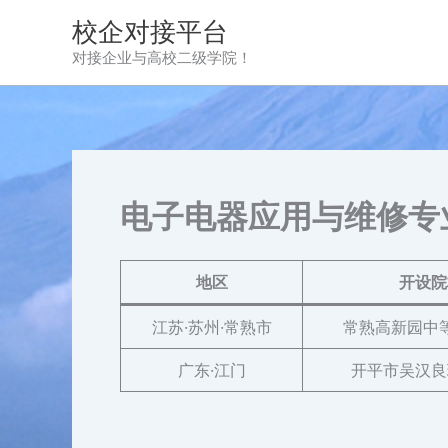
跳
校企对接平台
至
对接企业与高校二级学院！
内
容
电子电器应用与维修专
地区
开设院
江苏·苏州·常熟市
常熟高新园中
广东·江门
开平市吴汉良