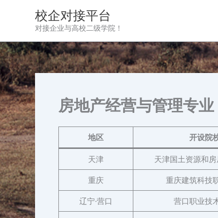
跳
校企对接平台
至
对接企业与高校二级学院！
内
容
房地产经营与管理专业
地区
开设院
天津
天津国土资源和房
重庆
重庆建筑科技
辽宁·营口
营口职业技