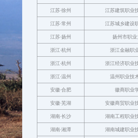
江苏·徐州
江苏建筑职业
江苏·常州
江苏城乡建设
江苏·扬州
扬州市职业
浙江·杭州
浙江金融职
浙江·杭州
浙江经济职业
浙江·温州
温州职业技
安徽·合肥
徽商职业
安徽·芜湖
安徽商贸职业
湖南·长沙
湖南工程职业
湖南·湘潭
湖南城建职业