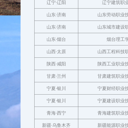
辽宁·辽阳
辽宁建筑职
山东·济南
山东劳动职业
山东·济南
山东城市建设
山东·烟台
烟台理工
山西·太原
山西工程科技
陕西·咸阳
陕西工业职业
甘肃·兰州
甘肃建筑职业
宁夏·银川
宁夏财经职业
宁夏·银川
宁夏建设职业
青海·西宁
青海建筑职业
新疆·乌鲁木齐
新疆能源职业