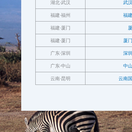
湖北·武汉
武
福建·福州
福
福建·厦门
福建·厦门
厦
广东·深圳
深
广东·中山
中
云南·昆明
云南