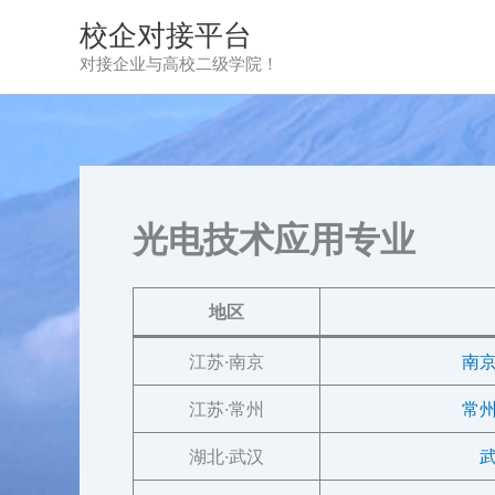
跳
校企对接平台
至
对接企业与高校二级学院！
内
容
光电技术应用专业
地区
江苏·南京
南
江苏·常州
常
湖北·武汉