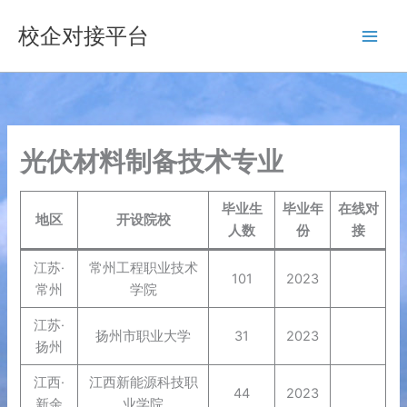
跳
校企对接平台
至
内
容
光伏材料制备技术专业
毕业生
毕业年
在线对
地区
开设院校
人数
份
接
江苏·
常州工程职业技术
101
2023
常州
学院
江苏·
扬州市职业大学
31
2023
扬州
江西·
江西新能源科技职
44
2023
新余
业学院