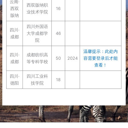
云南·
西双版纳职
西双
16
业技术学院
版纳
四川外国语
四川·
大学成都学
46
成都
院
温馨提示：此处内
四川·
成都纺织高
50
2024
容需要登录后才能
成都
等专科学校
查看！
四川·
四川工业科
18
德阳
技学院