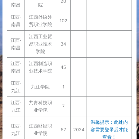
20
南昌
院
江西·
江西外语外
102
南昌
贸职业学院
江西工业贸
江西·
易职业技术
34
南昌
学院
江西·
江西制造职
45
南昌
业技术学院
江西·
九江学院
1
九江
江西·
共青科技职
7
九江
业学院
温馨提示：此处内
江西·
江西财经职
57
2024
容需要登录后才能
九江
业学院
查看！