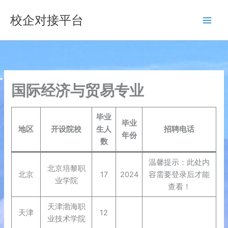
跳
校企对接平台
至
内
容
国际经济与贸易专业
毕业
毕业
地区
开设院校
生人
招聘电话
年份
数
温馨提示：此处内
北京培黎职
北京
17
2024
容需要登录后才能
业学院
查看！
天津渤海职
天津
12
业技术学院