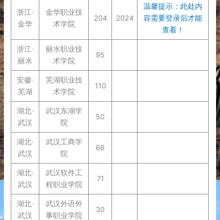
温馨提示：此处内
浙江·
金华职业技
204
2024
容需要登录后才能
金华
术学院
查看！
浙江·
丽水职业技
95
丽水
术学院
安徽·
芜湖职业技
110
芜湖
术学院
湖北·
武汉东湖学
50
武汉
院
湖北·
武汉工商学
66
武汉
院
湖北·
武汉软件工
71
武汉
程职业学院
湖北·
武汉外语外
30
武汉
事职业学院