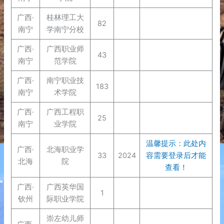
广西·
桂林理工大
82
南宁
学南宁分校
广西·
广西职业师
43
南宁
范学院
广西·
南宁职业技
183
南宁
术学院
广西·
广西工程职
25
南宁
业学院
温馨提示：此处内
广西·
北海职业学
33
2024
容需要登录后才能
北海
院
查看！
广西·
广西英华国
1
钦州
际职业学院
崇左幼儿师