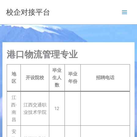
跳
校企对接平台
至
内
容
港口物流管理专业
毕业
地
毕业
开设院校
生人
招聘电话
区
年份
数
江
西·
江西交通职
12
南
业技术学院
昌
安