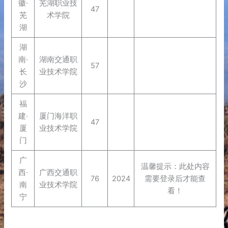
徽·
芜湖职业技
47
芜
术学院
湖
湖
南·
湖南交通职
57
长
业技术学院
沙
福
建·
厦门海洋职
47
厦
业技术学院
门
广
温馨提示：此处内容
西·
广西交通职
76
2024
需要登录后才能查
南
业技术学院
看！
宁