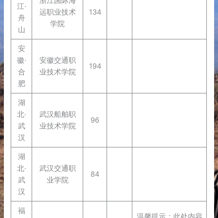
浙江国际海
江·
运职业技术
134
舟
学院
山
安
徽·
安徽交通职
194
合
业技术学院
肥
湖
北·
武汉船舶职
96
武
业技术学院
汉
湖
北·
武汉交通职
84
武
业学院
汉
福
温馨提示：此处内容