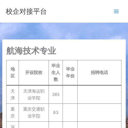
跳
校企对接平台
至
内
容
航海技术专业
毕业
地
毕业
开设院校
生人
招聘电话
区
年份
数
天
天津海运职
385
津
业学院
重
重庆交通职
83
庆
业学院
河