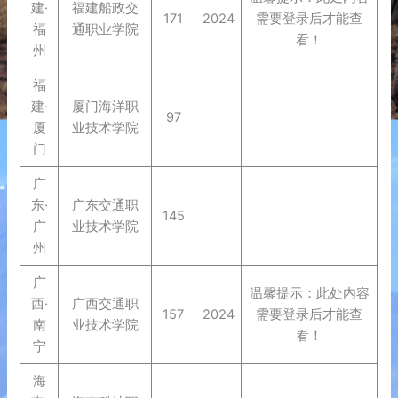
建·
福建船政交
171
2024
需要登录后才能查
福
通职业学院
看！
州
福
建·
厦门海洋职
97
厦
业技术学院
门
广
东·
广东交通职
145
广
业技术学院
州
广
温馨提示：此处内容
西·
广西交通职
157
2024
需要登录后才能查
南
业技术学院
看！
宁
海