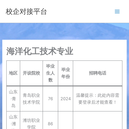
跳
校企对接平台
至
内
容
海洋化工技术专业
毕业
毕业
地区
开设院校
生人
招聘电话
年份
数
山东
青岛职业
温馨提示：此处内容需
·青
76
2024
技术学院
要登录后才能查看！
岛
山东
潍坊职业
·潍
86
学院