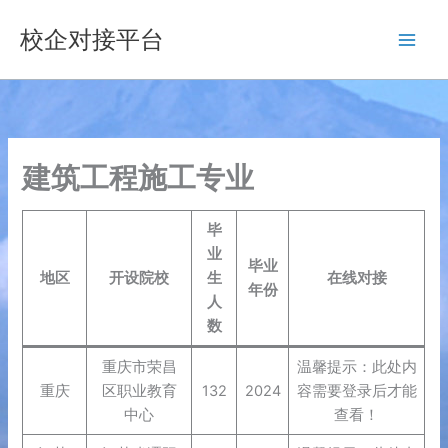
跳
校企对接平台
至
内
容
建筑工程施工专业
毕
业
毕业
地区
开设院校
生
在线对接
年份
人
数
重庆市荣昌
温馨提示：此处内
重庆
区职业教育
132
2024
容需要登录后才能
中心
查看！