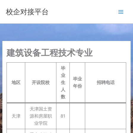
跳
校企对接平台
至
内
容
建筑设备工程技术专业
毕
业
毕业
地区
开设院校
生
招聘电话
年份
人
数
天津国土资
天津
源和房屋职
81
业学院