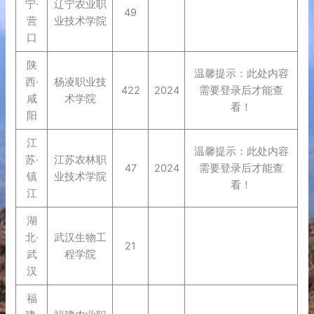
宁·
辽宁农业职
49
营
业技术学院
口
陕
温馨提示：此处内容
西·
杨凌职业技
422
2024
需要登录后才能查
咸
术学院
看！
阳
江
温馨提示：此处内容
苏·
江苏农林职
47
2024
需要登录后才能查
镇
业技术学院
看！
江
湖
北·
武汉生物工
21
武
程学院
汉
福