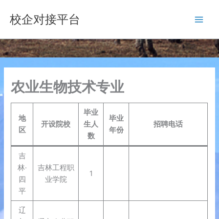
跳
校企对接平台
至
内
容
农业生物技术专业
毕业
地
毕业
开设院校
生人
招聘电话
区
年份
数
吉
林·
吉林工程职
1
四
业学院
平
辽