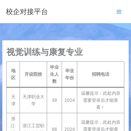
跳
校企对接平台
至
内
容
视觉训练与康复专业
毕业
地
毕业
开设院校
生人
招聘电话
区
年份
数
温馨提示：此处内容
天
天津职业大
39
2024
需要登录后才能查
津
学
看！
浙
温馨提示：此处内容
江·
浙江工贸职
68
2024
需要登录后才能查