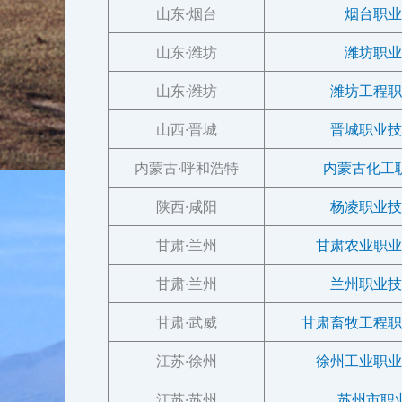
山东·烟台
烟台职业
山东·潍坊
潍坊职业
山东·潍坊
潍坊工程职
山西·晋城
晋城职业技
内蒙古·呼和浩特
内蒙古化工
陕西·咸阳
杨凌职业技
甘肃·兰州
甘肃农业职业
甘肃·兰州
兰州职业技
甘肃·武威
甘肃畜牧工程职
江苏·徐州
徐州工业职业
江苏·苏州
苏州市职