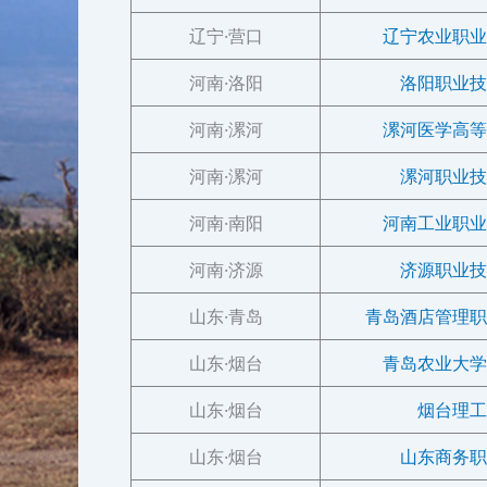
辽宁·营口
辽宁农业职业
河南·洛阳
洛阳职业技
河南·漯河
漯河医学高等
河南·漯河
漯河职业技
河南·南阳
河南工业职业
河南·济源
济源职业技
山东·青岛
青岛酒店管理职
山东·烟台
青岛农业大学
山东·烟台
烟台理工
山东·烟台
山东商务职