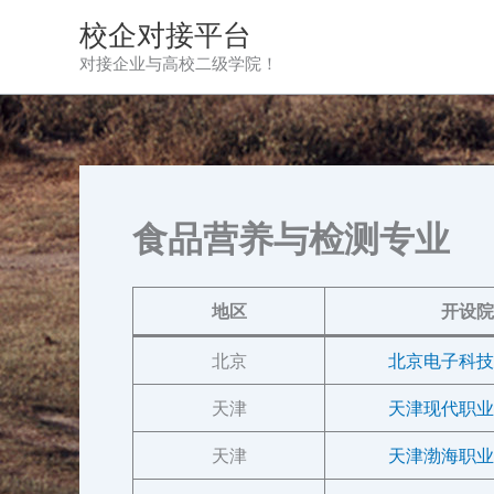
跳
校企对接平台
至
对接企业与高校二级学院！
内
容
食品营养与检测专业
地区
开设院
北京
北京电子科技
天津
天津现代职业
天津
天津渤海职业