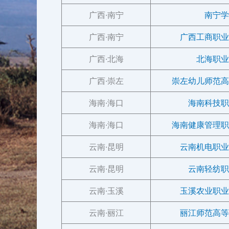
广西·南宁
南宁学
广西·南宁
广西工商职业
广西·北海
北海职业
广西·崇左
崇左幼儿师范高
海南·海口
海南科技职
海南·海口
海南健康管理职
云南·昆明
云南机电职业
云南·昆明
云南轻纺职
云南·玉溪
玉溪农业职业
云南·丽江
丽江师范高等