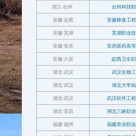
浙江·台州
台州科技职
安徽·合肥
安徽粮食工程
安徽·芜湖
芜湖职业技
安徽·安庆
安庆医药高等
安徽·六安
皖西卫生职
湖北·武汉
武汉生物工
湖北·武汉
湖北大学知
湖北·武汉
武汉软件工程
湖北·宜昌
湖北三峡职业
福建·福州
福建农业职业