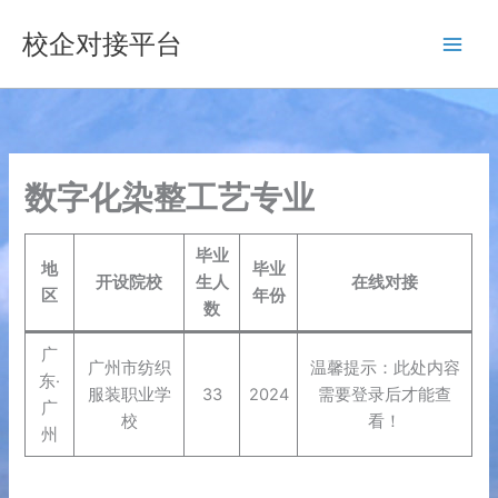
跳
校企对接平台
至
内
容
数字化染整工艺专业
毕业
地
毕业
开设院校
生人
在线对接
区
年份
数
广
广州市纺织
温馨提示：此处内容
东·
服装职业学
33
2024
需要登录后才能查
广
校
看！
州