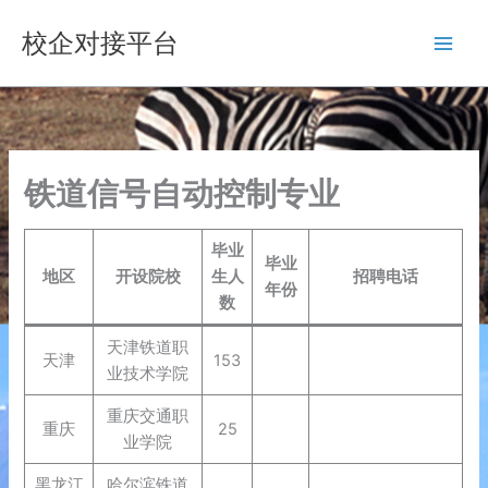
跳
校企对接平台
至
内
容
铁道信号自动控制专业
毕业
毕业
地区
开设院校
生人
招聘电话
年份
数
天津铁道职
天津
153
业技术学院
重庆交通职
重庆
25
业学院
黑龙江
哈尔滨铁道