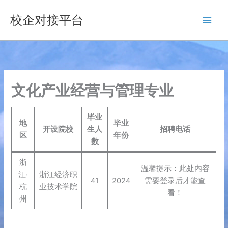
跳
校企对接平台
至
内
容
文化产业经营与管理专业
毕业
地
毕业
开设院校
生人
招聘电话
区
年份
数
浙
温馨提示：此处内容
江·
浙江经济职
41
2024
需要登录后才能查
杭
业技术学院
看！
州