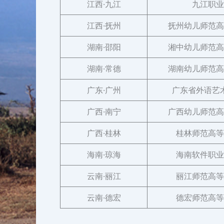
江西·九江
九江职业
江西·抚州
抚州幼儿师范高
湖南·邵阳
湘中幼儿师范高
湖南·常德
湖南幼儿师范高
广东·广州
广东省外语艺
广西·南宁
广西幼儿师范高
广西·桂林
桂林师范高等
海南·琼海
海南软件职业
云南·丽江
丽江师范高等
云南·德宏
德宏师范高等