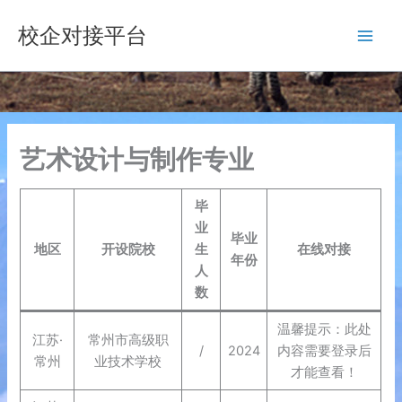
跳
校企对接平台
至
内
容
艺术设计与制作专业
毕
业
毕业
地区
开设院校
生
在线对接
年份
人
数
温馨提示：此处
江苏·
常州市高级职
/
2024
内容需要登录后
常州
业技术学校
才能查看！