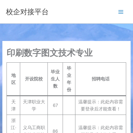
跳
校企对接平台
至
内
容
印刷数字图文技术专业
毕
毕业
地
业
开设院校
生人
招聘电话
区
年
数
份
天
天津职业大
温馨提示：此处内容需
67
津
学
要登录后才能查看！
浙
江·
义乌工商职
温馨提示：此处内容需
86