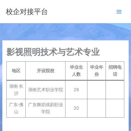
跳
校企对接平台
至
内
容
影视照明技术与艺术专业
毕业生
毕业年
招聘电
地区
开设院校
人数
份
话
湖南·长
湖南艺术职业学院
28
沙
广东·佛
广东舞蹈戏剧职业
20
山
学院