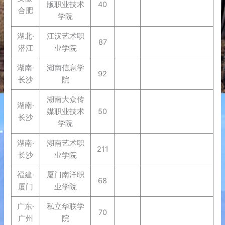
版职业技术
40
合肥
学院
湖北·
江汉艺术职
87
潜江
业学院
湖南·
湖南信息学
92
长沙
院
湖南大众传
湖南·
媒职业技术
50
长沙
学院
湖南·
湖南艺术职
211
长沙
业学院
福建·
厦门南洋职
68
厦门
业学院
广东·
私立华联学
70
广州
院