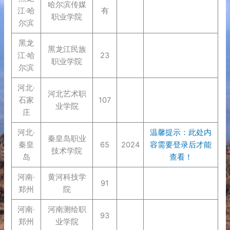
哈尔滨传媒
江·哈
有
职业学院
尔滨
黑龙
黑龙江民族
江·哈
23
职业学院
尔滨
河北·
河北艺术职
石家
107
业学院
庄
河北·
温馨提示：此处内
秦皇岛职业
秦皇
65
2024
容需要登录后才能
技术学院
岛
查看！
河南·
黄河科技学
91
郑州
院
河南·
河南测绘职
93
郑州
业学院