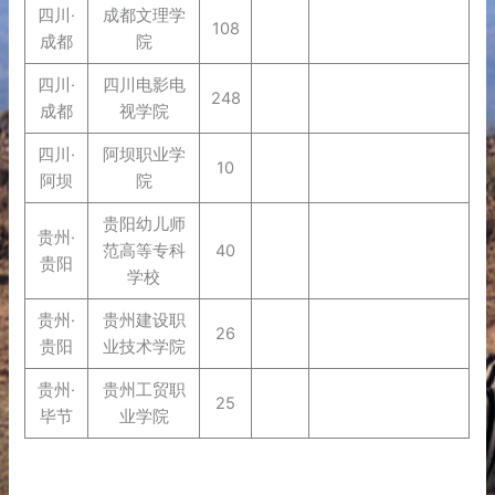
四川·
成都文理学
108
成都
院
四川·
四川电影电
248
成都
视学院
四川·
阿坝职业学
10
阿坝
院
贵阳幼儿师
贵州·
范高等专科
40
贵阳
学校
贵州·
贵州建设职
26
贵阳
业技术学院
贵州·
贵州工贸职
25
毕节
业学院