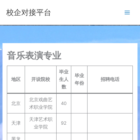
跳
校企对接平台
至
内
容
音乐表演专业
毕业
毕业
地区
开设院校
生人
招聘电话
年份
数
北京戏曲艺
北京
40
术职业学院
天津艺术职
天津
92
业学院
黑龙