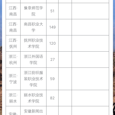
江西·
豫章师范学
51
南昌
院
江西·
南昌职业大
149
南昌
学
江西·
抚州职业技
120
抚州
术学院
浙江·
浙江外国语
27
杭州
学院
浙江纺织服
浙江·
装职业技术
59
宁波
学院
浙江·
丽水职业技
82
丽水
术学院
安徽新闻出
安徽·