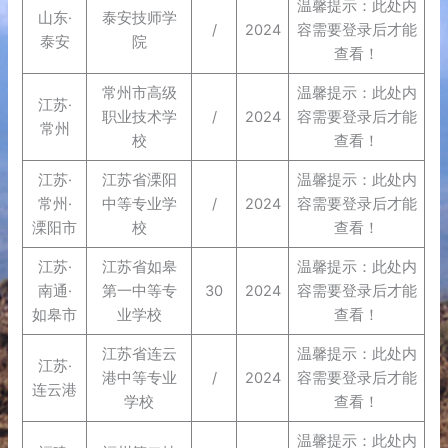
温馨提示：此处内
山东·
泰安技师学
/
2024
容需要登录后才能
泰安
院
查看！
常州市高级
温馨提示：此处内
江苏·
职业技术学
/
2024
容需要登录后才能
常州
校
查看！
江苏·
江苏省溧阳
温馨提示：此处内
常州·
中等专业学
/
2024
容需要登录后才能
溧阳市
校
查看！
江苏·
江苏省如皋
温馨提示：此处内
南通·
第一中等专
30
2024
容需要登录后才能
如皋市
业学校
查看！
江苏省连云
温馨提示：此处内
江苏·
港中等专业
/
2024
容需要登录后才能
连云港
学校
查看！
温馨提示：此处内