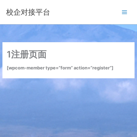
跳
校企对接平台
至
内
容
1注册页面
[wpcom-member type=”form” action=”register”]