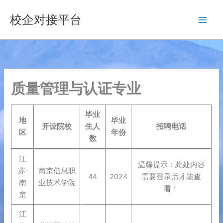
跳
校企对接平台
至
内
容
质量管理与认证专业
毕业
地
毕业
开设院校
生人
招聘电话
区
年份
数
江
温馨提示：此处内容
苏·
南京信息职
44
2024
需要登录后才能查
南
业技术学院
看！
京
江