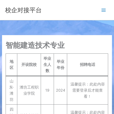
跳
校企对接平台
至
内
容
智能建造技术专业
毕业
地
毕业
开设院校
生人
招聘电话
区
年份
数
山
温馨提示：此处内容
东·
潍坊工程职
19
2024
需要登录后才能查
潍
业学院
看！
坊
四
温馨提示：此处内容