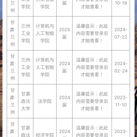
兰
届
10-19
学院
学院
才能查看！
州
甘
兰州
计算机与
温馨提示：此处
肃·
2025
2024-
工业
人工智能
内容需要登录后
兰
届
07-22
学院
学院
才能查看！
州
甘
兰州
计算机与
温馨提示：此处
肃·
2024
2024-
工业
人工智能
内容需要登录后
兰
届
02-24
学院
学院
才能查看！
州
甘
甘肃
温馨提示：此处
肃·
2024
2023-
政法
法学院
内容需要登录后
兰
届
11-10
大学
才能查看！
州
甘
甘肃
温馨提示：此处
肃·
2024
2023-
政法
经济学院
内容需要登录后