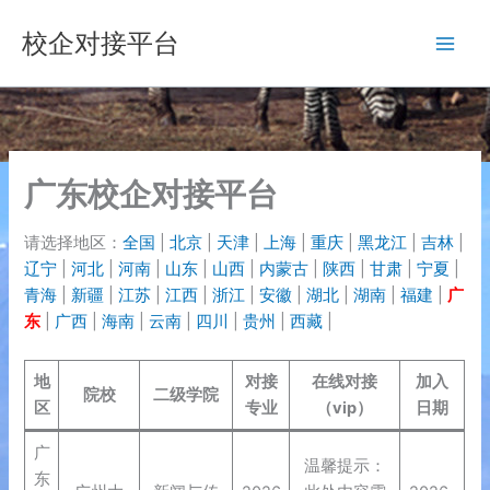
跳
校企对接平台
至
内
容
广东校企对接平台
请选择地区：
全国
|
北京
|
天津
|
上海
|
重庆
|
黑龙江
|
吉林
|
辽宁
|
河北
|
河南
|
山东
|
山西
|
内蒙古
|
陕西
|
甘肃
|
宁夏
|
青海
|
新疆
|
江苏
|
江西
|
浙江
|
安徽
|
湖北
|
湖南
|
福建
|
广
东
|
广西
|
海南
|
云南
|
四川
|
贵州
|
西藏
|
地
对接
在线对接
加入
院校
二级学院
区
专业
（vip）
日期
广
温馨提示：
东