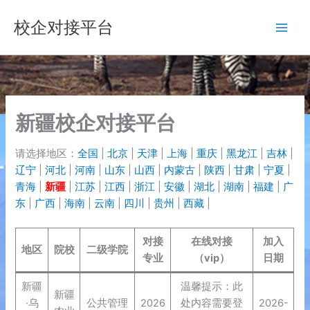
跳
校企对接平台
至
内
容
新疆校企对接平台
请选择地区：
全国
|
北京
|
天津
|
上海
|
重庆
|
黑龙江
|
吉林
|
辽宁
|
河北
|
河南
|
山东
|
山西
|
内蒙古
|
陕西
|
甘肃
|
宁夏
|
青海
|
新疆
|
江苏
|
江西
|
浙江
|
安徽
|
湖北
|
湖南
|
福建
|
广
东
|
广西
|
海南
|
云南
|
四川
|
贵州
|
西藏
|
对接
在线对接
加入
地区
院校
二级学院
专业
（vip）
日期
新疆
温馨提示：此
新疆
·乌
公共管理
2026
处内容需要登
2026-