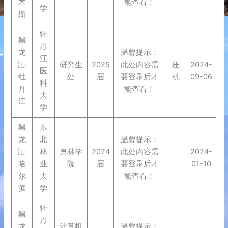
木
能查看！
学
斯
牡
黑
丹
龙
温馨提示：
江
江·
研究生
2025
此处内容需
座
2024-
医
牡
处
届
要登录后才
机
09-06
科
丹
能查看！
大
江
学
黑
东
龙
北
温馨提示：
江·
林
奥林学
2024
此处内容需
2024-
哈
业
院
届
要登录后才
01-10
尔
大
能查看！
滨
学
牡
黑
丹
龙
计算机
温馨提示：