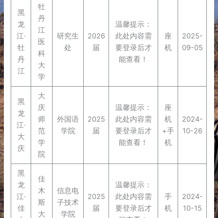
牡
黑
丹
龙
温馨提示：
江
江·
研究生
2026
此处内容需
座
2025-
医
牡
处
届
要登录后才
机
09-05
科
丹
能查看！
大
江
学
大
黑
庆
温馨提示：
座
龙
师
外国语
2025
此处内容需
机
2024-
江·
范
学院
届
要登录后才
+手
10-26
大
学
能查看！
机
庆
院
黑
佳
龙
温馨提示：
木
信息电
江·
2025
此处内容需
手
2024-
斯
子技术
佳
届
要登录后才
机
10-15
大
学院