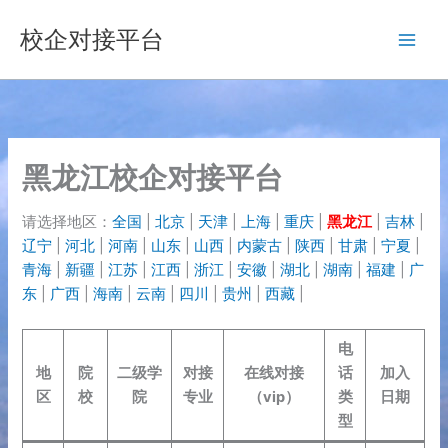
跳
校企对接平台
至
内
容
黑龙江校企对接平台
请选择地区：
全国
|
北京
|
天津
|
上海
|
重庆
|
黑龙江
|
吉林
|
辽宁
|
河北
|
河南
|
山东
|
山西
|
内蒙古
|
陕西
|
甘肃
|
宁夏
|
青海
|
新疆
|
江苏
|
江西
|
浙江
|
安徽
|
湖北
|
湖南
|
福建
|
广
东
|
广西
|
海南
|
云南
|
四川
|
贵州
|
西藏
|
电
地
院
二级学
对接
在线对接
话
加入
区
校
院
专业
（vip）
类
日期
型